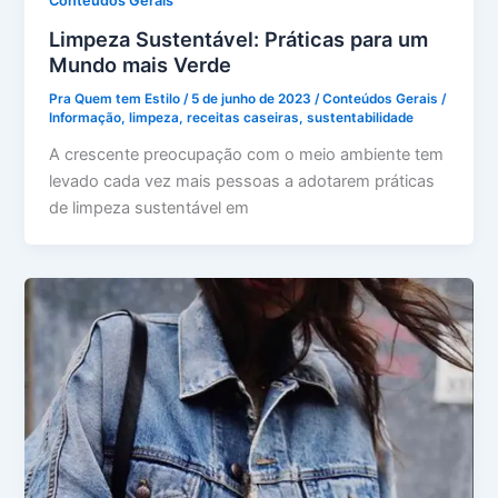
Conteúdos Gerais
Limpeza Sustentável: Práticas para um
Mundo mais Verde
Pra Quem tem Estilo
/
5 de junho de 2023
/
Conteúdos Gerais
/
Informação
,
limpeza
,
receitas caseiras
,
sustentabilidade
A crescente preocupação com o meio ambiente tem
levado cada vez mais pessoas a adotarem práticas
de limpeza sustentável em