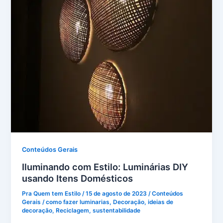
Conteúdos Gerais
Iluminando com Estilo: Luminárias DIY
usando Itens Domésticos
Pra Quem tem Estilo
/
15 de agosto de 2023
/
Conteúdos
Gerais
/
como fazer luminarias
,
Decoração
,
ideias de
decoração
,
Reciclagem
,
sustentabilidade