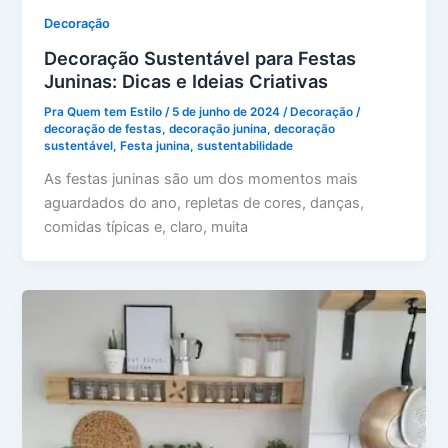
Decoração
Decoração Sustentável para Festas
Juninas: Dicas e Ideias Criativas
Pra Quem tem Estilo
/
5 de junho de 2024
/
Decoração
/
decoração de festas
,
decoração junina
,
decoração
sustentável
,
Festa junina
,
sustentabilidade
As festas juninas são um dos momentos mais
aguardados do ano, repletas de cores, danças,
comidas típicas e, claro, muita