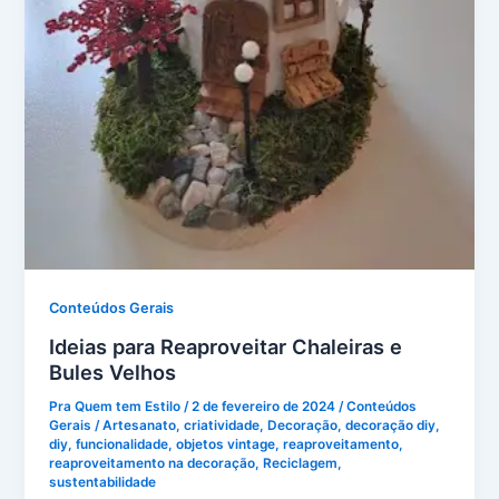
Conteúdos Gerais
Ideias para Reaproveitar Chaleiras e
Bules Velhos
Pra Quem tem Estilo
/
2 de fevereiro de 2024
/
Conteúdos
Gerais
/
Artesanato
,
criatividade
,
Decoração
,
decoração diy
,
diy
,
funcionalidade
,
objetos vintage
,
reaproveitamento
,
reaproveitamento na decoração
,
Reciclagem
,
sustentabilidade