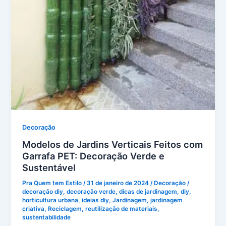
Decoração
Modelos de Jardins Verticais Feitos com
Garrafa PET: Decoração Verde e
Sustentável
Pra Quem tem Estilo
/
31 de janeiro de 2024
/
Decoração
/
decoração diy
,
decoração verde
,
dicas de jardinagem
,
diy
,
horticultura urbana
,
ideias diy
,
Jardinagem
,
jardinagem
criativa
,
Reciclagem
,
reutilização de materiais
,
sustentabilidade