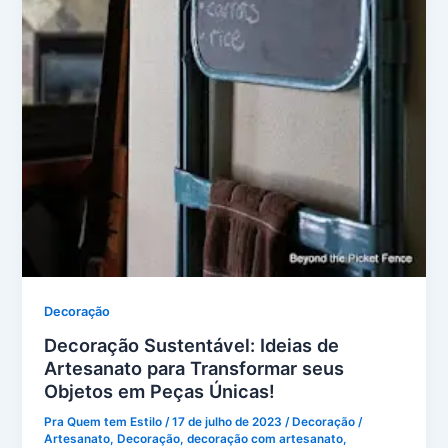
Decoração
Decoração Sustentável: Ideias de
Artesanato para Transformar seus
Objetos em Peças Únicas!
Pra Quem tem Estilo
/
17 de julho de 2023
/
Decoração
/
Artesanato
,
Decoração
,
decoração com artesanato
,