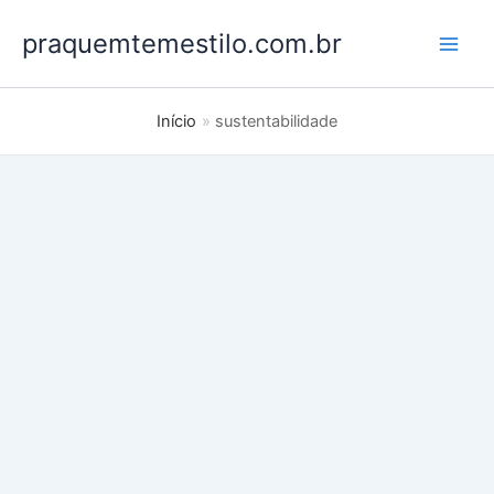
Ir
praquemtemestilo.com.br
para
o
conteúdo
Início
sustentabilidade