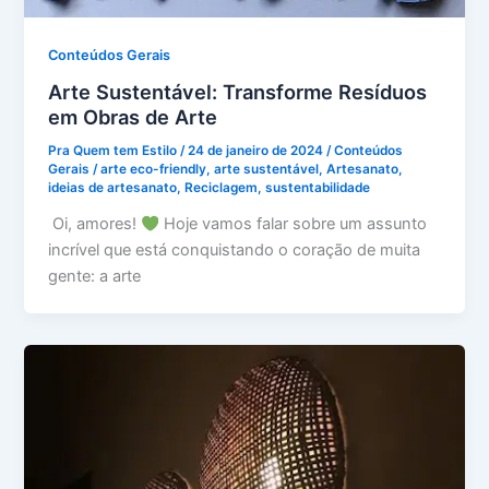
Conteúdos Gerais
Arte Sustentável: Transforme Resíduos
em Obras de Arte
Pra Quem tem Estilo
/
24 de janeiro de 2024
/
Conteúdos
Gerais
/
arte eco-friendly
,
arte sustentável
,
Artesanato
,
ideias de artesanato
,
Reciclagem
,
sustentabilidade
Oi, amores!
Hoje vamos falar sobre um assunto
incrível que está conquistando o coração de muita
gente: a arte