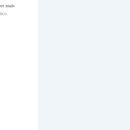
zer
mais
tico.