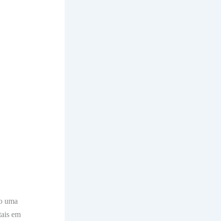
ão uma
tais em