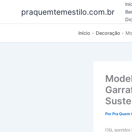
Ir
Iní
praquemtemestilo.com.br
para
Be
o
Dic
conteúdo
Início
Decoração
Mo
Model
Garra
Suste
Por
Pra Quem 
Olá, queridos 