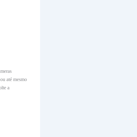
úmeras
s ou até mesmo
lte a