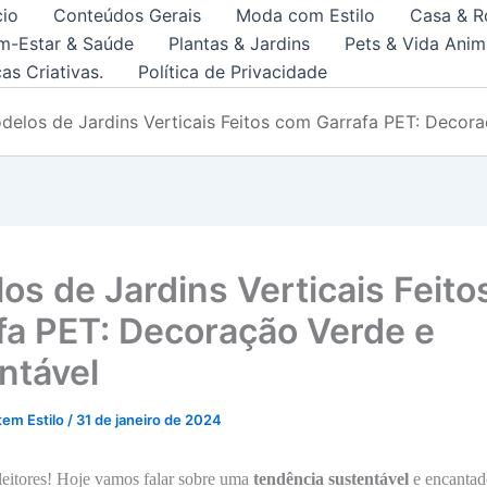
cio
Conteúdos Gerais
Moda com Estilo
Casa & R
m-Estar & Saúde
Plantas & Jardins
Pets & Vida Anim
as Criativas.
Política de Privacidade
delos de Jardins Verticais Feitos com Garrafa PET: Decora
os de Jardins Verticais Feit
fa PET: Decoração Verde e
ntável
tem Estilo
/
31 de janeiro de 2024
leitores! Hoje vamos falar sobre uma
tendência
sustentável
e encantad