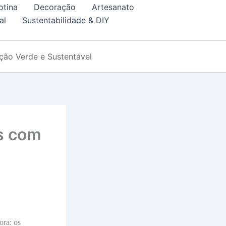
otina
Decoração
Artesanato
al
Sustentabilidade & DIY
ção Verde e Sustentável
os com
ora: os