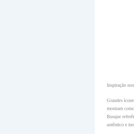
Inspiração no
Grandes ícones
mostram como 
Busque referên
autêntico e in