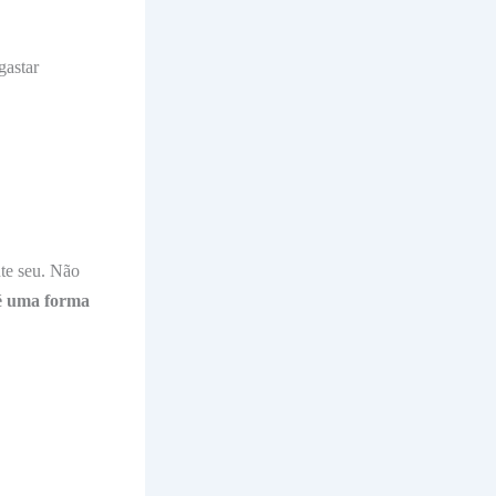
gastar
nte seu. Não
é uma forma