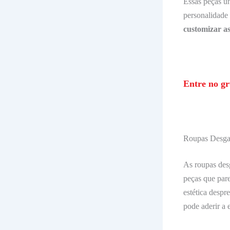
Essas peças ún
personalidade
customizar as
Entre no gr
Roupas Desgas
As roupas des
peças que par
estética despr
pode aderir a 