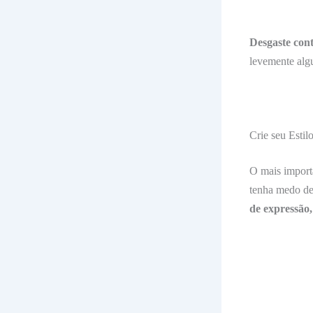
Desgaste con
levemente algu
Crie seu Estil
O mais importa
tenha medo de 
de expressão,