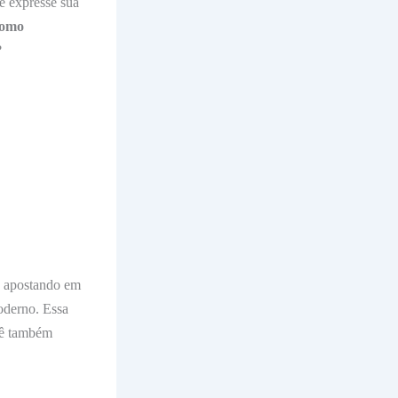
cê expresse sua
omo
?
o apostando em
oderno. Essa
ocê também