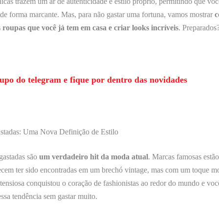
icas trazem um ar de autenticidade e estilo próprio, permitindo que vo
 de forma marcante. Mas, para não gastar uma fortuna, vamos mostrar
c
 roupas que você já tem em casa e criar looks incríveis
. Preparados
upo do telegram e fique por dentro das novidades
tadas: Uma Nova Definição de Estilo
gastadas são
um verdadeiro hit da moda atual
. Marcas famosas estã
ecem ter sido encontradas em um brechó vintage, mas com um toque m
etensiosa conquistou o coração de fashionistas ao redor do mundo e v
essa tendência sem gastar muito.