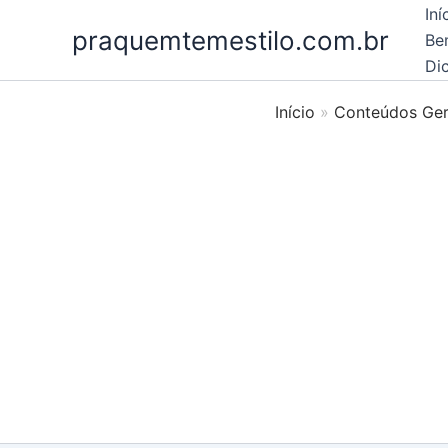
Ir
Iní
praquemtemestilo.com.br
para
Be
o
Dic
conteúdo
Início
Conteúdos Ger