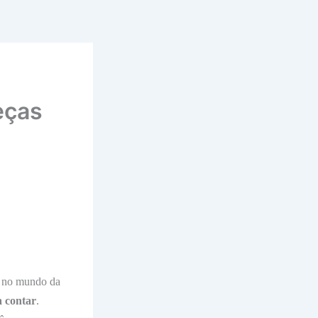
eças
e no mundo da
a contar
.