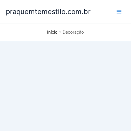
Ir
praquemtemestilo.com.br
para
o
conteúdo
Início
Decoração