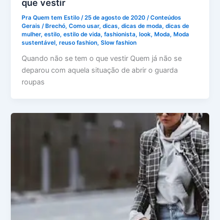
que vestir
Pra Quem tem Estilo
/
25 de agosto de 2020
/
Conteúdos
Gerais
/
Brechó
,
Como usar
,
dicas
,
dicas de moda
,
dicas de
mulher
,
estilo
,
estilo de vida
,
fashionista
,
look
,
Moda
,
Moda
sustentável
,
reuso fashion
,
Slow fashion
Quando não se tem o que vestir Quem já não se
deparou com aquela situação de abrir o guarda
roupas