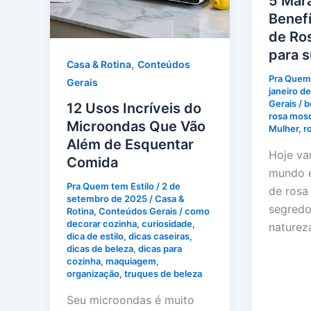
5 Mar
Benefí
de Ro
para s
,
Casa & Rotina
Conteúdos
Pra Quem 
Gerais
janeiro d
Gerais
/
b
12 Usos Incríveis do
rosa mos
Microondas Que Vão
Mulher
,
r
Além de Esquentar
Hoje va
Comida
mundo e
Pra Quem tem Estilo
/
2 de
de rosa
setembro de 2025
/
Casa &
segredo
Rotina
,
Conteúdos Gerais
/
como
decorar cozinha
,
curiosidade
,
naturez
dica de estilo
,
dicas caseiras
,
dicas de beleza
,
dicas para
cozinha
,
maquiagem
,
organização
,
truques de beleza
Seu microondas é muito