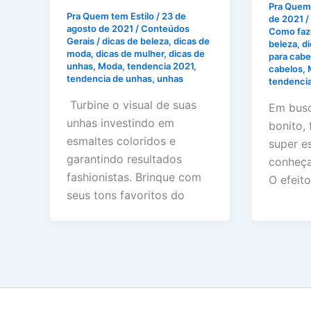
Pra Quem 
Pra Quem tem Estilo
/
23 de
de 2021
/
agosto de 2021
/
Conteúdos
Como faz
Gerais
/
dicas de beleza
,
dicas de
beleza
,
d
moda
,
dicas de mulher
,
dicas de
para cabe
unhas
,
Moda
,
tendencia 2021
,
cabelos
,
tendencia de unhas
,
unhas
tendencia
Turbine o visual de suas
Em bus
unhas investindo em
bonito, 
esmaltes coloridos e
super e
garantindo resultados
conheça
fashionistas. Brinque com
O efeit
seus tons favoritos do