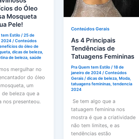
avilhosos
cios do Óleo
sa Mosqueta
ua Pele!
Conteúdos Gerais
tem Estilo
/
25 de
As 4 Principais
e 2024
/
Conteúdos
enefícios do óleo de
Tendências de
queta
,
dicas de beleza
,
Tatuagens Femininas
otina de beleza
,
saúde
Pra Quem tem Estilo
/
18 de
mos mergulhar no
janeiro de 2024
/
Conteúdos
ncantador do óleo
Gerais
/
dicas de beleza
,
Moda
,
tatuagens femininas
,
tendencia
 mosqueta, um
2024
 de beleza que a
Se tem algo que a
a nos presenteou.
tatuagem feminina nos
mostra é que a criatividade
não tem limites, e as
tendências estão