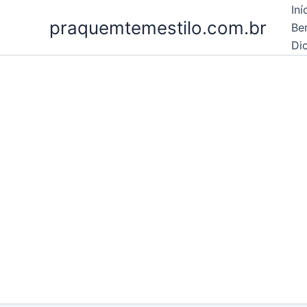
Ir
Iní
praquemtemestilo.com.br
para
Be
o
Dic
conteúdo