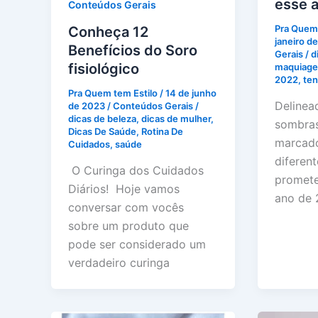
esse 
Conteúdos Gerais
Pra Quem 
Conheça 12
janeiro d
Benefícios do Soro
Gerais
/
d
fisiológico
maquiag
2022
,
te
Pra Quem tem Estilo
/
14 de junho
Delinea
de 2023
/
Conteúdos Gerais
/
dicas de beleza
,
dicas de mulher
,
sombras
Dicas De Saúde
,
Rotina De
marcado
Cuidados
,
saúde
diferen
O Curinga dos Cuidados
promet
Diários! Hoje vamos
ano de 
conversar com vocês
sobre um produto que
pode ser considerado um
verdadeiro curinga