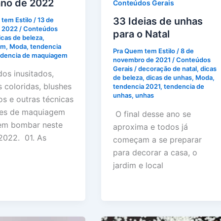
ano de 2022
Conteúdos Gerais
33 Ideias de unhas
tem Estilo
/
13 de
e 2022
/
Conteúdos
para o Natal
icas de beleza
,
em
,
Moda
,
tendencia
Pra Quem tem Estilo
/
8 de
ndencia de maquiagem
novembro de 2021
/
Conteúdos
Gerais
/
decoração de natal
,
dicas
dos inusitados,
de beleza
,
dicas de unhas
,
Moda
,
 coloridas, blushes
tendencia 2021
,
tendencia de
unhas
,
unhas
s e outras técnicas
tes de maquiagem
O final desse ano se
em bombar neste
aproxima e todos já
2022. 01. As
começam a se preparar
para decorar a casa, o
jardim e local