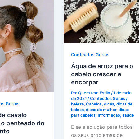
Conteúdos Gerais
Água de arroz para o
cabelo crescer e
encorpar
Pra Quem tem Estilo
/
1 de maio
de 2021
/
Conteúdos Gerais
/
os Gerais
beleza
,
Cabelos
,
dicas
,
dicas de
beleza
,
dicas de mulher
,
dicas
de cavalo
para cabelos
,
Informação
,
saúde
 o penteado do
E se a solução para todos
nto
os seus problemas de