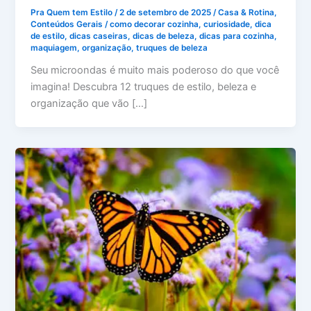
Pra Quem tem Estilo
/
2 de setembro de 2025
/
Casa & Rotina
,
Conteúdos Gerais
/
como decorar cozinha
,
curiosidade
,
dica
de estilo
,
dicas caseiras
,
dicas de beleza
,
dicas para cozinha
,
maquiagem
,
organização
,
truques de beleza
Seu microondas é muito mais poderoso do que você
imagina! Descubra 12 truques de estilo, beleza e
organização que vão […]