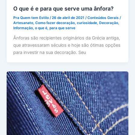
O que é e para que serve uma ânfora?
Pra Quem tem Estilo
/
26 de abril de 2021
/
Conteúdos Gerais
/
Artesanato
,
Como fazer decoração
,
curiosidade
,
Decoração
,
Informação
,
o que é
,
para que serve
Ânforas são recipientes originários da Grécia antiga,
que atravessaram séculos e hoje são ótimas opções
para investir na sua decoração. Seu