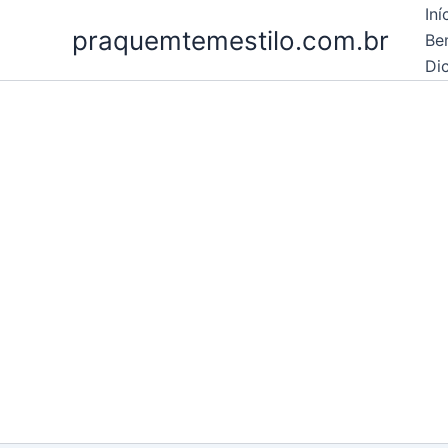
Ir
Iní
praquemtemestilo.com.br
para
Be
o
Dic
conteúdo