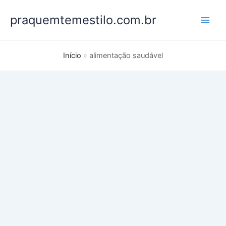
Ir
praquemtemestilo.com.br
para
o
conteúdo
Início
alimentação saudável