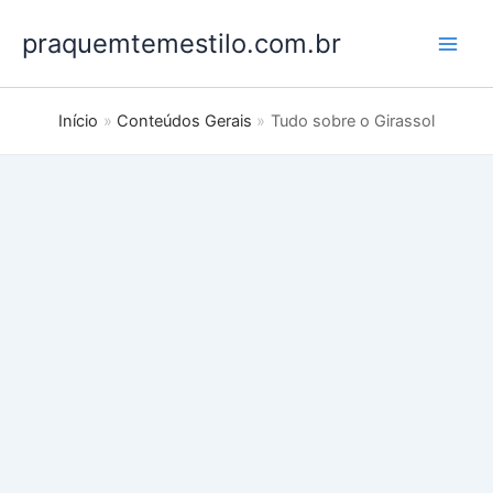
Ir
praquemtemestilo.com.br
para
o
conteúdo
Início
Conteúdos Gerais
Tudo sobre o Girassol