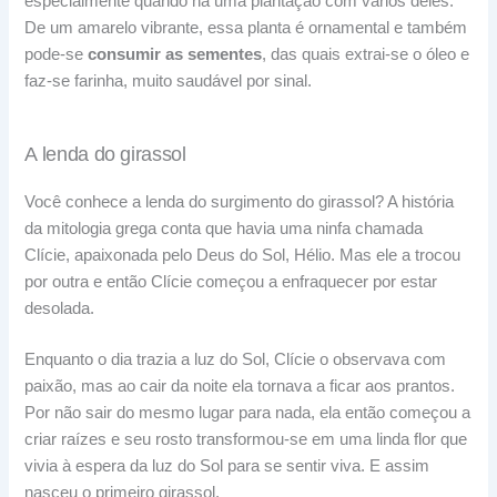
especialmente quando há uma plantação com vários deles.
De um amarelo vibrante, essa planta é ornamental e também
pode-se
consumir as sementes
, das quais extrai-se o óleo e
faz-se farinha, muito saudável por sinal.
A lenda do girassol
Você conhece a lenda do surgimento do girassol? A história
da mitologia grega conta que havia uma ninfa chamada
Clície, apaixonada pelo Deus do Sol, Hélio. Mas ele a trocou
por outra e então Clície começou a enfraquecer por estar
desolada.
Enquanto o dia trazia a luz do Sol, Clície o observava com
paixão, mas ao cair da noite ela tornava a ficar aos prantos.
Por não sair do mesmo lugar para nada, ela então começou a
criar raízes e seu rosto transformou-se em uma linda flor que
vivia à espera da luz do Sol para se sentir viva. E assim
nasceu o primeiro girassol.