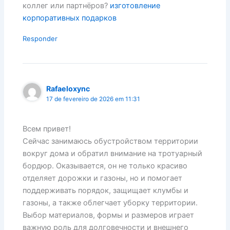
коллег или партнёров?
изготовление
корпоративных подарков
Responder
Rafaeloxync
17 de fevereiro de 2026 em 11:31
Всем привет!
Сейчас занимаюсь обустройством территории
вокруг дома и обратил внимание на тротуарный
бордюр. Оказывается, он не только красиво
отделяет дорожки и газоны, но и помогает
поддерживать порядок, защищает клумбы и
газоны, а также облегчает уборку территории.
Выбор материалов, формы и размеров играет
важную роль для долговечности и внешнего