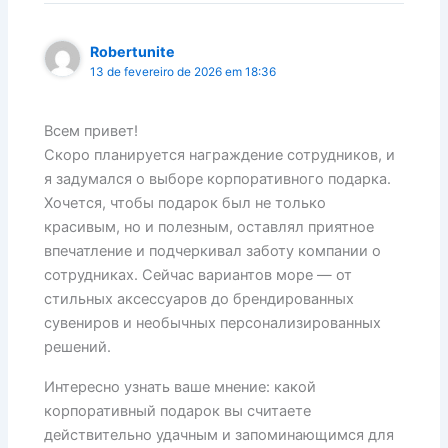
Robertunite
13 de fevereiro de 2026 em 18:36
Всем привет!
Скоро планируется награждение сотрудников, и
я задумался о выборе корпоративного подарка.
Хочется, чтобы подарок был не только
красивым, но и полезным, оставлял приятное
впечатление и подчеркивал заботу компании о
сотрудниках. Сейчас вариантов море — от
стильных аксессуаров до брендированных
сувениров и необычных персонализированных
решений.
Интересно узнать ваше мнение: какой
корпоративный подарок вы считаете
действительно удачным и запоминающимся для