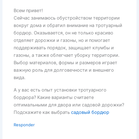
Всем привет!
Сейчас занимаюсь обустройством территории
вокруг дома и обратил внимание на тротуарный
бордюр. Оказывается, он не только красиво
отделяет дорожки и газоны, но и помогает
поддерживать порядок, защищает клумбы и
газоны, а также облегчает уборку территории.
Выбор материалов, формы и размеров играет
важную роль для долговечности и внешнего
вида.
А у вас есть опыт установки тротуарного
бордюра? Какие варианты считаете
оптимальными для двора или садовой дорожки?
Подскажите как выбрать
садовый бордюр
Responder