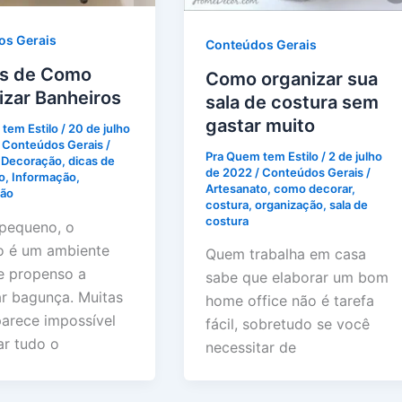
os Gerais
Conteúdos Gerais
as de Como
Como organizar sua
izar Banheiros
sala de costura sem
gastar muito
tem Estilo
/
20 de julho
/
Conteúdos Gerais
/
Pra Quem tem Estilo
/
2 de julho
,
Decoração
,
dicas de
de 2022
/
Conteúdos Gerais
/
o
,
Informação
,
Artesanato
,
como decorar
,
ção
costura
,
organização
,
sala de
costura
 pequeno, o
o é um ambiente
Quem trabalha em casa
e propenso a
sabe que elaborar um bom
r bagunça. Muitas
home office não é tarefa
parece impossível
fácil, sobretudo se você
ar tudo o
necessitar de