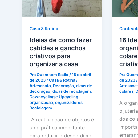
Casa & Rotina
Conteúd
Ideias de como fazer
16 Ide
cabides e ganchos
organi
criativos para
colare
organizar a casa
criati
Pra Quem tem Estilo
/
18 de abril
Pra Quem 
de 2023
/
Casa & Rotina
/
de 2023
Artesanato
,
Decoração
,
dicas de
Artesana
decoração
,
dicas de reciclagem
,
colares
,
D
Downcycling e Upcycling
,
A organ
organização
,
organizadores
,
Reciclagem
bijuteri
dos col
A reutilização de objetos é
importan
uma prática importante
emaranha
para reduzir o desperdício