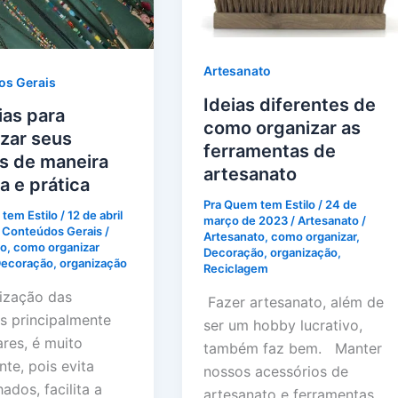
Artesanato
os Gerais
Ideias diferentes de
ias para
como organizar as
zar seus
ferramentas de
s de maneira
artesanato
va e prática
Pra Quem tem Estilo
/
24 de
tem Estilo
/
12 de abril
março de 2023
/
Artesanato
/
/
Conteúdos Gerais
/
Artesanato
,
como organizar
,
to
,
como organizar
Decoração
,
organização
,
ecoração
,
organização
Reciclagem
ização das
Fazer artesanato, além de
as principalmente
ser um hobby lucrativo,
ares, é muito
também faz bem. Manter
te, pois evita
nossos acessórios de
dos, facilita a
artesanato e ferramentas