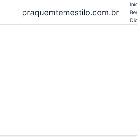
Ir
Iní
praquemtemestilo.com.br
para
Be
o
Dic
conteúdo