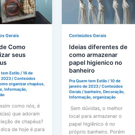
os Gerais
Conteúdos Gerais
 de Como
Ideias diferentes de
izar seus
como armazenar
us
papel higienico no
banheiro
tem Estilo
/
16 de
e 2023
/
Conteúdos
Pra Quem tem Estilo
/
10 de
omo organizar chapéus
,
janeiro de 2023
/
Conteúdos
o
,
Informação
,
Gerais
/
banheiro
,
Decoração
,
ção
Informação
,
organização
ssim como nós, é
Sem dúvidas, o melhor
s(as) que adoram
local para armazenar o
oleção de chapéus?
papel higiênico é no
 dica de hoje é para
próprio banheiro. Porém