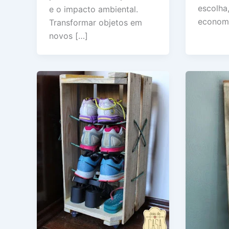
escolha
e o impacto ambiental.
econom
Transformar objetos em
novos […]