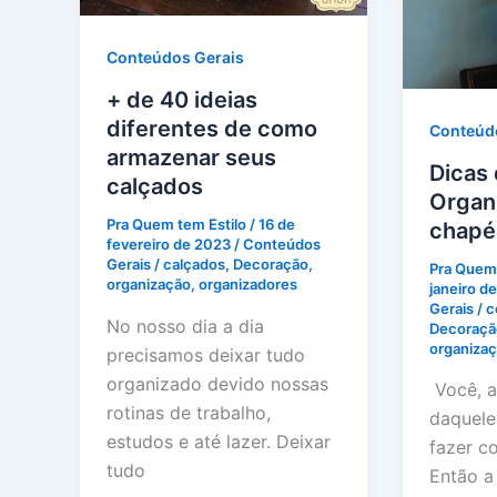
Conteúdos Gerais
+ de 40 ideias
diferentes de como
Conteúd
armazenar seus
Dicas
calçados
Organ
Pra Quem tem Estilo
/
16 de
chapé
fevereiro de 2023
/
Conteúdos
Gerais
/
calçados
,
Decoração
,
Pra Quem 
organização
,
organizadores
janeiro d
Gerais
/
c
No nosso dia a dia
Decoraçã
organiza
precisamos deixar tudo
organizado devido nossas
Você, a
rotinas de trabalho,
daquele
estudos e até lazer. Deixar
fazer c
tudo
Então a