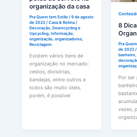
organização da casa
Conteúd
Pra Quem tem Estilo
/
9 de agosto
de 2022
/
Casa & Rotina
/
8 Dic
Decoração
,
Downcycling e
Organ
Upcycling
,
Informação
,
organização
,
organizadores
,
Pra Quem 
Reciclagem
de 2022
banheiro
Existem vários itens de
decoraçã
organização no mercado:
organiza
cestos, divisórias,
Por ser
bandejas, entre outros e
banheir
todos são muito úteis,
bastant
porém, é possível
acumula
vezes, 
organiz