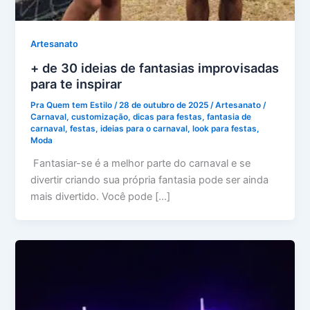
Artesanato
+ de 30 ideias de fantasias improvisadas
para te inspirar
Pra Quem tem Estilo
/
28 de outubro de 2025
/
Artesanato
/
Carnaval
,
customização
,
dicas para festas
,
fantasia de
carnaval
,
festas
,
ideias para o carnaval
,
look para festas
,
Moda
Fantasiar-se é a melhor parte do carnaval e se
divertir criando sua própria fantasia pode ser ainda
mais divertido. Você pode […]