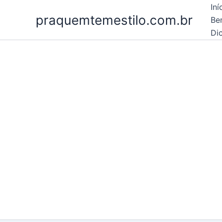
Ir
Iní
praquemtemestilo.com.br
para
Be
o
Dic
conteúdo