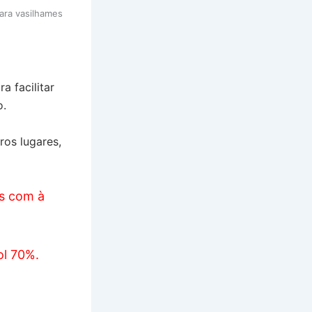
para vasilhames
a facilitar
o.
os lugares,
os com à
ol 70%.