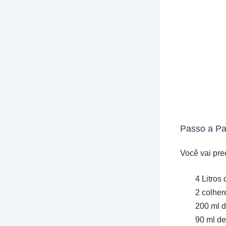
Passo a P
Você vai pre
4 Litros
2 colher
200 ml 
90 ml d