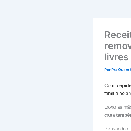
Recei
remov
livre
Por
Pra Quem 
Com a
epid
família no a
Lavar as mã
casa também
Pensando ni