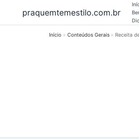
Ir
Iní
praquemtemestilo.com.br
para
Be
o
Dic
conteúdo
Início
Conteúdos Gerais
Receita d