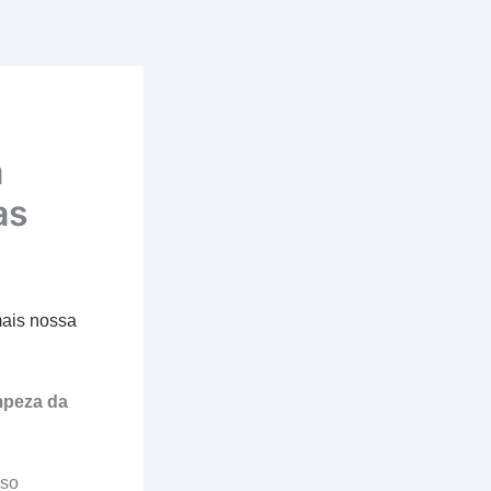
a
as
mais nossa
mpeza da
iso