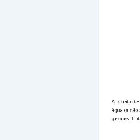
A receita de
água (a não 
germes
. En