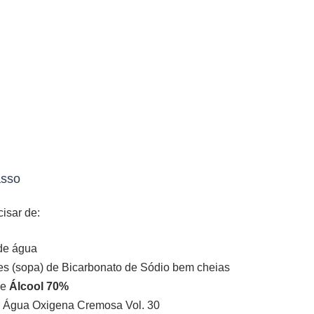
asso
cisar de:
 de água
es (sopa) de Bicarbonato de Sódio bem cheias
de
Álcool 70%
e Água Oxigena Cremosa Vol. 30