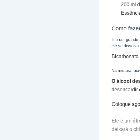
200 ml 
Essência
Como fazer
Em um grande re
ele se dissolva
Bicarbonato 
Na mistura, ac
O álcool des
desencardir o
C
oloque ago
Ele é um
ót
deixará o ch