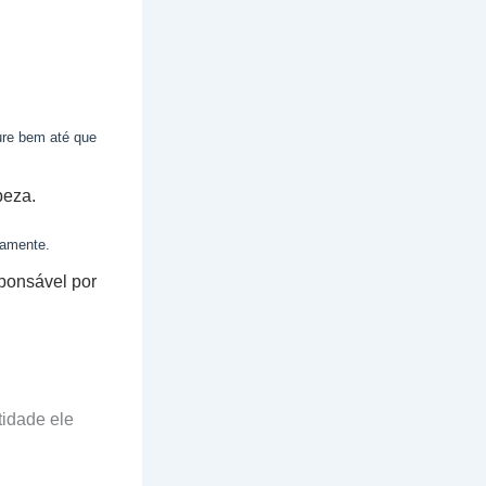
ure bem até que
peza.
vamente.
ponsável por
tidade ele