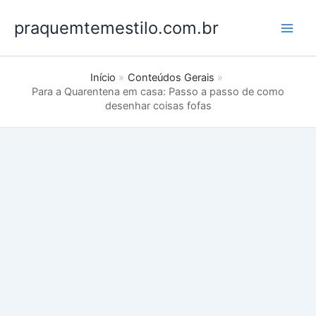
Ir
praquemtemestilo.com.br
para
o
conteúdo
Início
Conteúdos Gerais
Para a Quarentena em casa: Passo a passo de como
desenhar coisas fofas