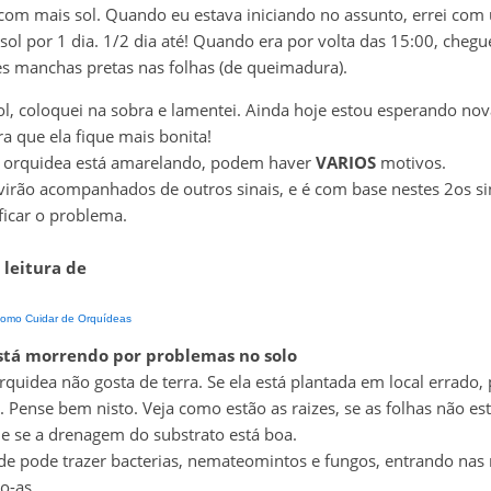
om mais sol. Quando eu estava iniciando no assunto, errei com 
 sol por 1 dia. 1/2 dia até! Quando era por volta das 15:00, chegue
s manchas pretas nas folhas (de queimadura).
sol, coloquei na sobra e lamentei. Ainda hoje estou esperando nov
a que ela fique mais bonita!
a orquidea está amarelando, podem haver
VARIOS
motivos.
virão acompanhados de outros sinais, e é com base nestes 2os si
ficar o problema.
 leitura de
omo Cuidar de Orquídeas
stá morrendo por problemas no solo
quidea não gosta de terra. Se ela está plantada em local errado,
 Pense bem nisto. Veja como estão as raizes, se as folhas não es
 e se a drenagem do substrato está boa.
e pode trazer bacterias, nemateomintos e fungos, entrando nas r
o-as.