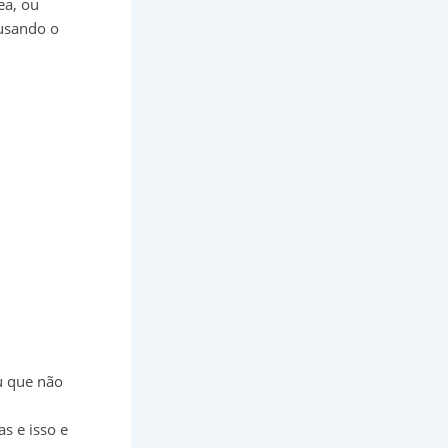
ea, ou
ausando o
u que não
s e isso e