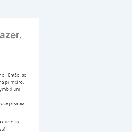
azer.
o. Então, se
ma primeiro.
 Cymbidium
ocê já sabia
a que elas
stá