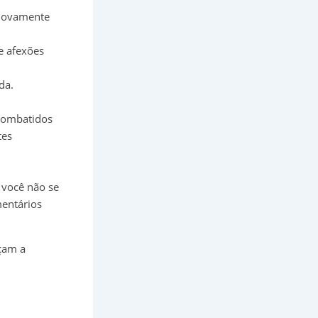
e novamente
 e afexões
da.
 combatidos
tes
 você não se
mentários
çam a