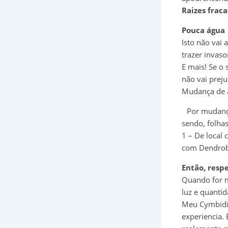
Raizes frac
Pouca água
Isto não vai
trazer invaso
E mais! Se o
não vai preju
Mudança de 
Por mudança
sendo, folha
1 – De local 
com Dendro
Então, respe
Quando for m
luz e quanti
Meu Cymbidio
experiencia.