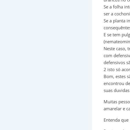
Se a folha in
ser a cochoni
Se a planta i
consequêntes
E se tem pulg
(nemateomint
Neste caso, 
com defensiv
defensivos s
2 isto só ac
Bom, estes s
encontrou de
suas duvidas
Muitas pesso
amarelar e ca
Entenda que e