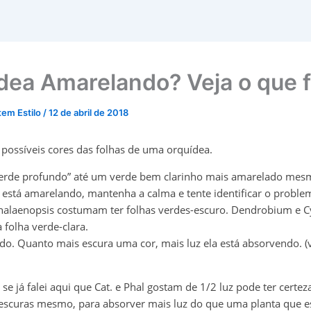
dea Amarelando? Veja o que f
tem Estilo
/
12 de abril de 2018
 possíveis cores das folhas de uma orquídea.
erde profundo” até um verde bem clarinho mais amarelado mesm
 está amarelando, mantenha a calma e tente identificar o proble
Phalaenopsis costumam ter folhas verdes-escuro. Dendrobium e
 folha verde-clara.
do. Quanto mais escura uma cor, mais luz ela está absorvendo. (v
se já falei aqui que Cat. e Phal gostam de 1/2 luz pode ter certez
escuras mesmo, para absorver mais luz do que uma planta que e