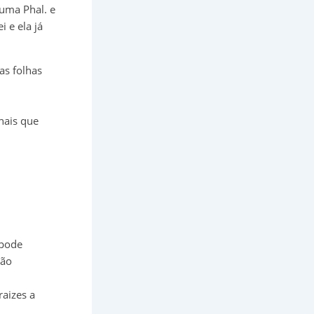
uma Phal. e
i e ela já
as folhas
nais que
 pode
tão
aizes a