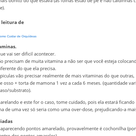
ais bonito do que estava (as folhas estão de pé e não caidinhas
e).
 leitura de
omo Cuidar de Orquídeas
taminas.
ue vai ser dificil acontecer.
o precisam de muita vitamina a não ser que você esteja colocan
iferente do que ela precisa.
piculas vão precisar realmente de mais vitaminas do que outras,
de osso + torta de mamona 1 vez a cada 6 meses. (quantidade var
aso/substrato).
arelando e este for o caso, tome cuidado, pois ela estará ficando 
na de uma vez só seria como uma over-dose, prejudicando-a mai
iadas
 aparecendo pontos amarelado, provavelmente é cochonilha (po
entro dos pontos amarelos).