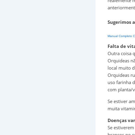
realemente m
anteriorment
Sugerimos a
Manual Completo C
Falta de vi
Outra coisa q
Orquideas nã
local muito d
Orquideas ru
uso farinha 
com planta/v
Se estiver am
muita vitami
Doenças var
Se estiverem
brancos no c