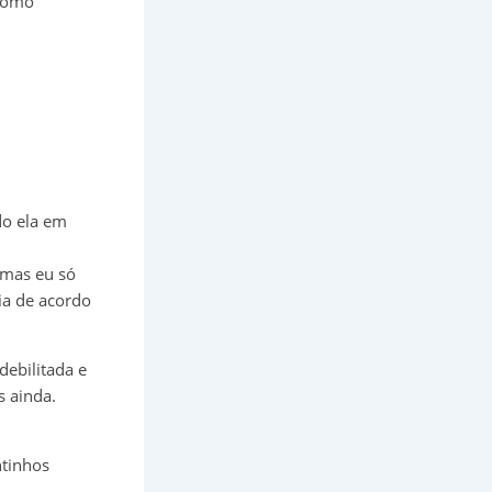
 como
do ela em
 mas eu só
ia de acordo
debilitada e
s ainda.
ntinhos