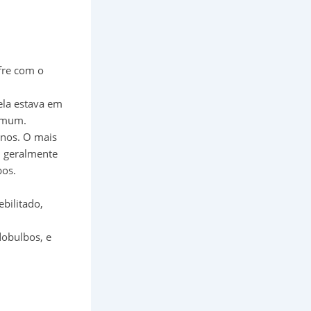
fre com o
la estava em
comum.
anos. O mais
, geralmente
bos.
ebilitado,
dobulbos, e