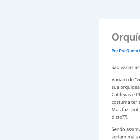
Orquí
Por
Pra Quem 
São várias as
Variam do “v
sua orquidea
Cattleyas e 
costuma ter a
Mas faz senti
disto??).
Sendo assim, 
seriam mais 