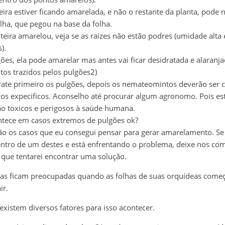
teira estiver ficando amarelada, e não o restante da planta, pod
lha, que pegou na base da folha.
nteira amarelou, veja se as raizes não estão podres (umidade alta
).
ões, ela pode amarelar mas antes vai ficar desidratada e alaranja
os trazidos pelos pulgões2)
trate primeiro os pulgões, depois os nemateomintos deverão ser
os expecificos. Aconselho até procurar algum agronomo. Pois es
ão toxicos e perigosos à saúde humana.
ontece em casos extremos de pulgões ok?
ão os casos que eu consegui pensar para gerar amarelamento. Se
ntro de um destes e está enfrentando o problema, deixe nos co
 que tentarei encontrar uma solução.
as ficam preocupadas quando as folhas de suas orquídeas come
ir.
xistem diversos fatores para isso acontecer.