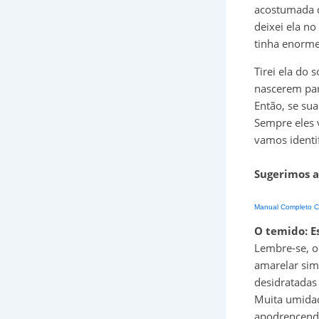
acostumada c
deixei ela no
tinha enorme
Tirei ela do 
nascerem par
Então, se su
Sempre eles 
vamos identi
Sugerimos a
Manual Completo C
O temido: E
Lembre-se, or
amarelar sim.
desidratadas
Muita umidad
apodrencend