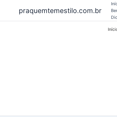
Ir
Iní
praquemtemestilo.com.br
para
Be
o
Dic
conteúdo
Iníci