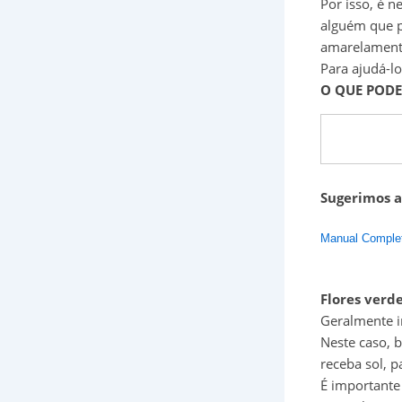
Por isso, é n
alguém que p
amarelament
Para ajudá-lo
O QUE POD
Sugerimos a
Manual Comple
Flores verd
Geralmente i
Neste caso, 
receba sol, 
É importante