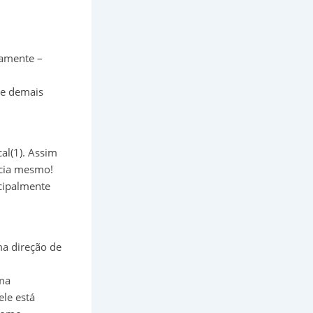
vamente –
ue demais
al(1). Assim
ncia mesmo!
ncipalmente
ma direção de
uma
ele está