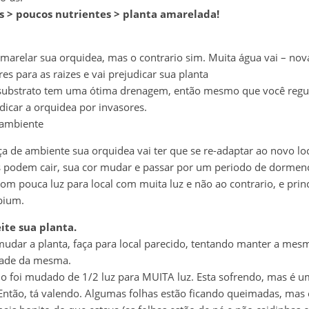
as > poucos nutrientes > planta amarelada!
 amarelar sua orquidea, mas o contrario sim. Muita água vai – no
res para as raizes e vai prejudicar sua planta
 substrato tem uma ótima drenagem, então mesmo que você reg
dicar a orquidea por invasores.
ambiente
 de ambiente sua orquidea vai ter que se re-adaptar ao novo loc
s podem cair, sua cor mudar e passar por um periodo de dorme
com pouca luz para local com muita luz e não ao contrario, e pri
bium.
ite sua planta.
udar a planta, faça para local parecido, tentando manter a mes
dade da mesma.
 foi mudado de 1/2 luz para MUITA luz. Esta sofrendo, mas é 
 Então, tá valendo. Algumas folhas estão ficando queimadas, mas 