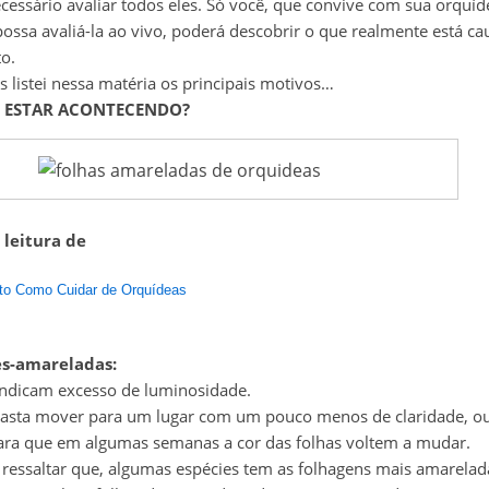
ecessário avaliar todos eles. Só você, que convive com sua orquíd
ossa avaliá-la ao vivo, poderá descobrir o que realmente está c
o.
s listei nessa matéria os principais motivos…
E ESTAR ACONTECENDO?
 leitura de
to Como Cuidar de Orquídeas
es-amareladas:
ndicam excesso de luminosidade.
basta mover para um lugar com um pouco menos de claridade, o
para que em algumas semanas a cor das folhas voltem a mudar.
 ressaltar que, algumas espécies tem as folhagens mais amarelada