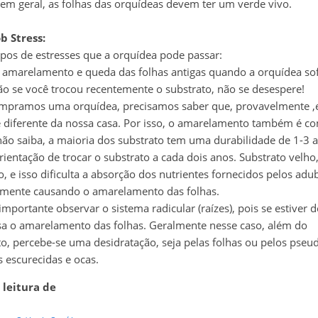
em geral, as folhas das orquídeas devem ter um verde vivo.
b Stress:
ipos de estresses que a orquídea pode passar:
amarelamento e queda das folhas antigas quando a orquídea so
tão se você trocou recentemente o substrato, não se desespere!
pramos uma orquídea, precisamos saber que, provavelmente ,e
diferente da nossa casa. Por isso, o amarelamento também é 
não saiba, a maioria dos substrato tem uma durabilidade de 1-3 
ientação de trocar o substrato a cada dois anos. Substrato velho
o, e isso dificulta a absorção dos nutrientes fornecidos pelos adu
mente causando o amarelamento das folhas.
portante observar o sistema radicular (raízes), pois se estiver d
 o amarelamento das folhas. Geralmente nesse caso, além do
, percebe-se uma desidratação, seja pelas folhas ou pelos pseu
s escurecidas e ocas.
 leitura de