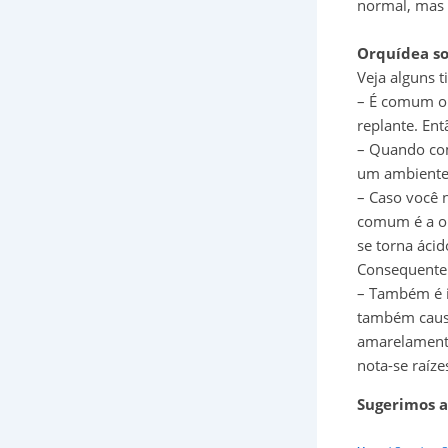
normal, mas 
Orquídea so
Veja alguns t
– É comum o 
replante. En
– Quando com
um ambiente 
– Caso você 
comum é a or
se torna ácid
Consequente
– Também é im
também causa
amarelamento
nota-se raíze
Sugerimos a