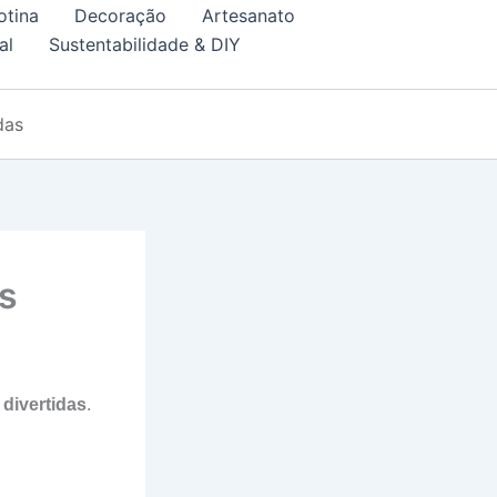
otina
Decoração
Artesanato
al
Sustentabilidade & DIY
das
s
 divertidas
.