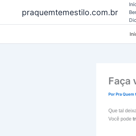
Ir
Iní
praquemtemestilo.com.br
para
Be
o
Dic
conteúdo
Iní
Faça 
Por
Pra Quem 
Que tal deix
Você pode
t