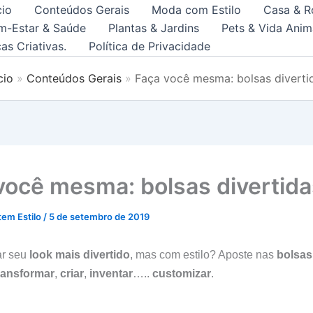
cio
Conteúdos Gerais
Moda com Estilo
Casa & R
m-Estar & Saúde
Plantas & Jardins
Pets & Vida Anim
as Criativas.
Política de Privacidade
cio
Conteúdos Gerais
Faça você mesma: bolsas diverti
você mesma: bolsas divertida
tem Estilo
/
5 de setembro de 2019
ar seu
look mais divertido
, mas com estilo? Aposte nas
bolsas
ransformar
,
criar
,
inventar
…..
customizar
.