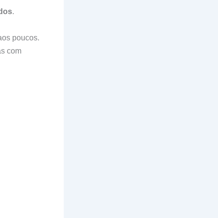
ados
.
aos poucos.
as com