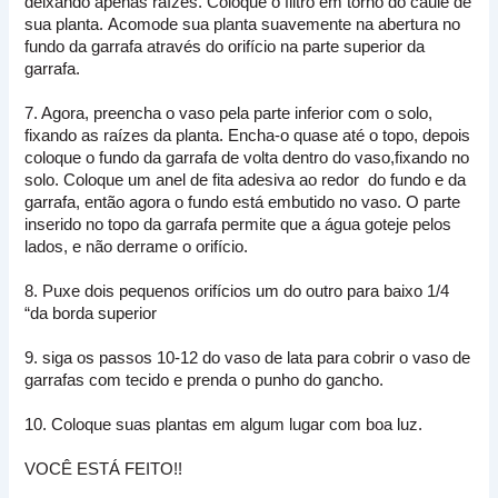
deixando apenas raízes. C
oloque o filtro em torno do caule de
sua planta.
Acomode sua planta suavemente na abertura no
fundo da garrafa através do orifício na parte superior da
garrafa.
7. Agora, preencha o vaso pela parte inferior com o solo,
fixando as raízes da planta.
Encha-o quase até o topo, depois
coloque o fundo da garrafa de volta dentro do vaso,fixando no
solo. Coloque um anel de fita adesiva ao redor do fundo e da
garrafa, então agora o fundo está embutido no vaso.
O parte
inserido no topo da garrafa permite que a água goteje pelos
lados, e não derrame o orifício.
8. Puxe dois pequenos orifícios um do outro para baixo 1/4
“da borda superior
9. siga os passos 10-12 do vaso de lata para cobrir o vaso de
garrafas com tecido e prenda o punho do gancho.
10. Coloque suas plantas em algum lugar com boa luz.
VOCÊ ESTÁ FEITO!!