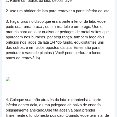
1. Retire os rótulos da lata, depois lave
2. use um abridor de lata para remover a parte inferior da lata.
3. Faça furos no disco que era a parte inferior da lata.
você
pode usar uma broca , ou um martelo e um prego. U
se o
martelo para achatar quaisquer pedaços de metal soltos que
aparecem nos buracos, por segurança.
também faça dois
orifícios nos lados da lata 1/4 “do fundo, equidistantes uns
dos outros, e em lados opostos da lata.
Estes são para
pendurar o vaso de plantas ( Você pode perfurar o fundo
antes de removê-lo)
4. Coloque sua mão através da lata e mantenha a parte
inferior dentro dela, e uma polegada de baixo de onde foi
originalmente anexado.
U
se fita adesiva para prender
firmemente o fundo nesta posição.
Quando você terminar de