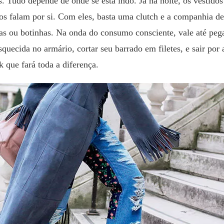
s. Tudo depende de onde se está indo. Já na noite, os vestidos
os falam por si. Com eles, basta uma clutch e a companhia de
ias ou botinhas. Na onda do consumo consciente, vale até pe
squecida no armário, cortar seu barrado em filetes, e sair por
 que fará toda a diferença.