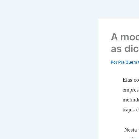
A mod
as dic
Por
Pra Quem 
Elas c
empres
melind
trajes 
Nesta 