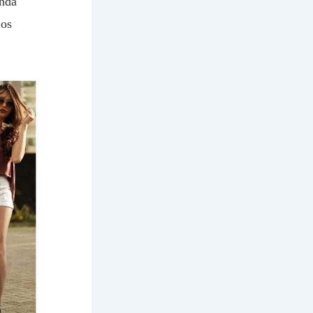
inda
 os