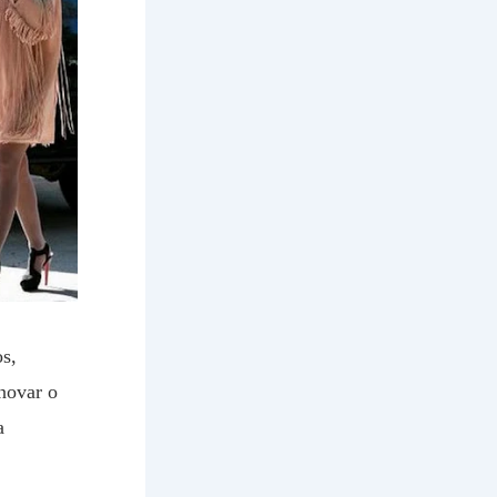
s,
novar o
a