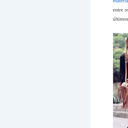
matéri
entre o
último