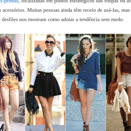
as-primas
, localizadas em pontos estratégicos das roupas ou a
s acessórios. Muitas pessoas ainda têm receio de usá-las, mas
s desfiles nos mostram como adotar a tendência sem medo.