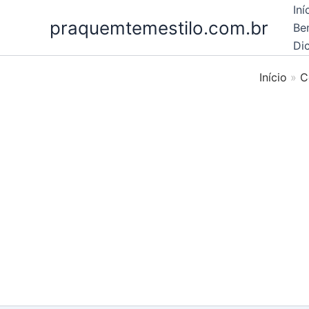
Ir
Iní
praquemtemestilo.com.br
para
Be
o
Dic
conteúdo
Início
C