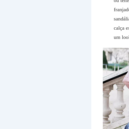
ou têni
franjad
sandál
calça e
um look