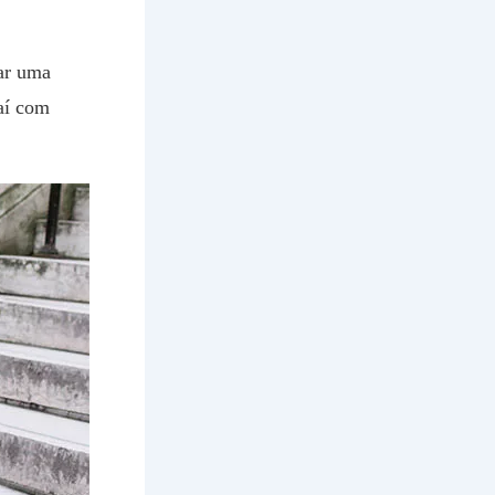
gar uma
 aí com