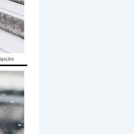
lgação)