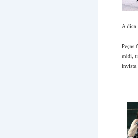
A dica 
Peças f
mídi, t
invist