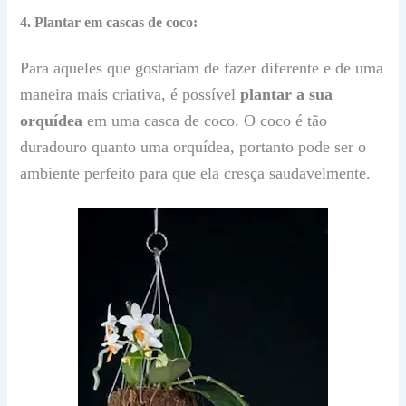
4. Plantar em cascas de coco:
Para aqueles que gostariam de fazer diferente e de uma
maneira mais criativa, é possível
plantar a sua
orquídea
em uma casca de coco.
O coco é tão
duradouro quanto uma orquídea, portanto pode ser o
ambiente perfeito para que ela cresça saudavelmente.