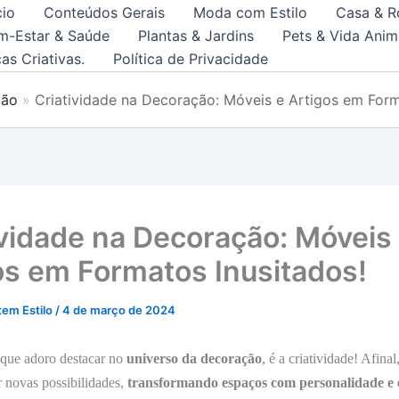
cio
Conteúdos Gerais
Moda com Estilo
Casa & R
m-Estar & Saúde
Plantas & Jardins
Pets & Vida Anim
as Criativas.
Política de Privacidade
ção
Criatividade na Decoração: Móveis e Artigos em Form
ividade na Decoração: Móveis
os em Formatos Inusitados!
tem Estilo
/
4 de março de 2024
 que adoro destacar no
universo da decoração
, é a criatividade! Afinal
r novas possibilidades,
transformando espaços com personalidade e e