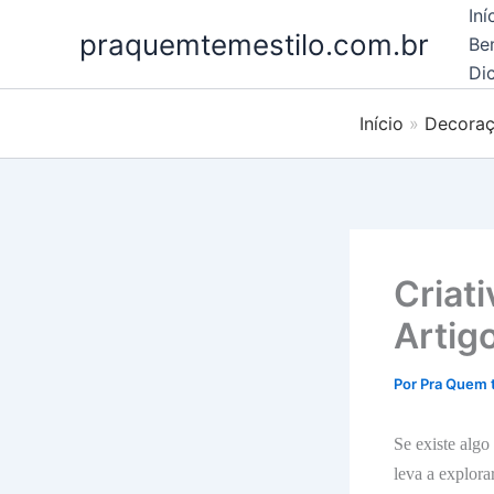
Ir
Iní
praquemtemestilo.com.br
para
Be
o
Dic
conteúdo
Início
Decora
Criat
Artig
Por
Pra Quem 
Se existe algo
leva a explora