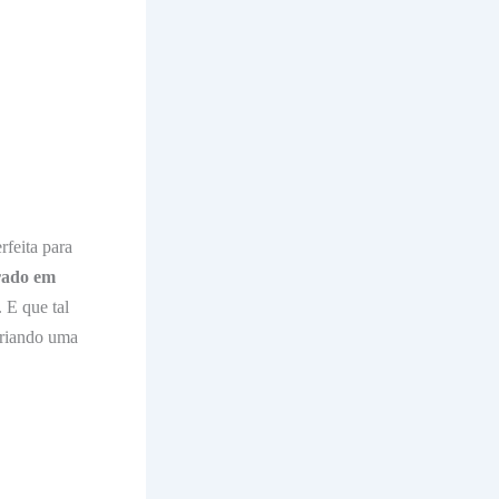
erfeita para
rado em
 E que tal
criando uma