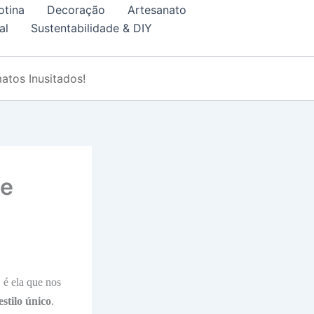
otina
Decoração
Artesanato
al
Sustentabilidade & DIY
atos Inusitados!
 e
, é ela que nos
stilo único
.