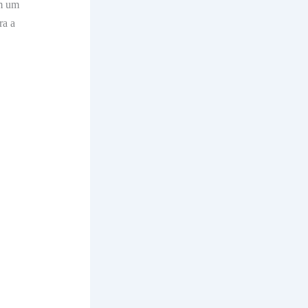
em um
ra a