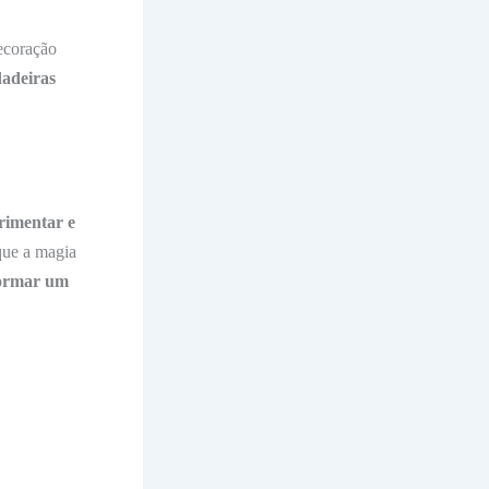
ecoração
adeiras
rimentar e
 que a magia
formar um