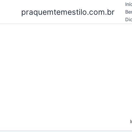
Ir
Iní
praquemtemestilo.com.br
para
Be
o
Dic
conteúdo