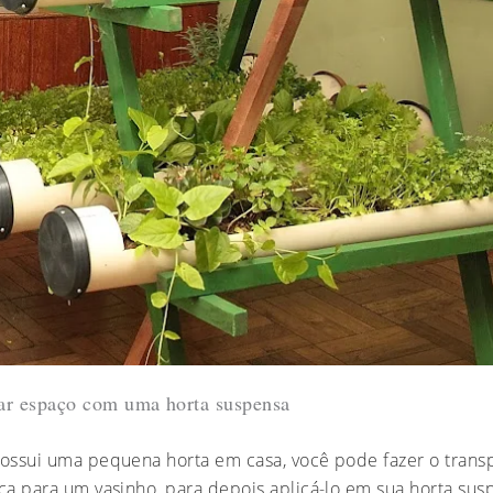
r espaço com uma horta suspensa
possui uma pequena horta em casa, você pode fazer o trans
iça para um vasinho, para depois aplicá-lo em sua horta sus