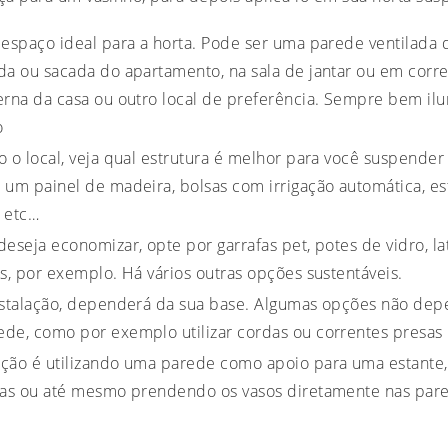
 espaço ideal para a horta. Pode ser uma parede ventilada 
da ou sacada do apartamento, na sala de jantar ou em corr
erna da casa ou outro local de preferência. Sempre bem il
o
o o local, veja qual estrutura é melhor para você suspender 
 um painel de madeira, bolsas com irrigação automática, es
 etc…
deseja economizar, opte por garrafas pet, potes de vidro, la
ts, por exemplo. Há vários outras opções sustentáveis.
nstalação, dependerá da sua base. Algumas opções não d
de, como por exemplo utilizar cordas ou correntes presas 
ção é utilizando uma parede como apoio para uma estante, 
ras ou até mesmo prendendo os vasos diretamente nas par