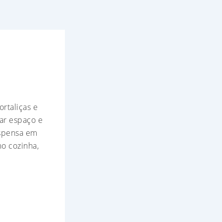
rtaliças e
har espaço e
uspensa em
o cozinha,