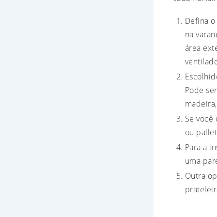
Defina o
na varan
área ext
ventilad
Escolhid
Pode ser
madeira,
Se você 
ou palle
Para a i
uma pare
Outra op
pratelei