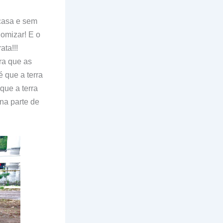
 casa e sem
nomizar! E o
ta!!!
ra que as
 que a terra
ue a terra
 na parte de