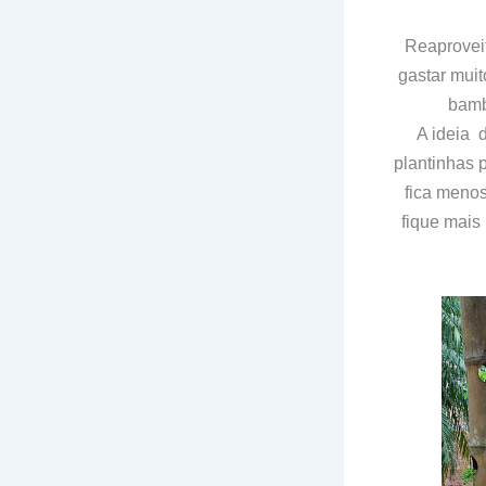
Reaproveit
gastar muit
bamb
A ideia d
plantinhas 
fica meno
fique mais