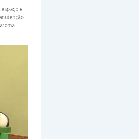
o espaço e
 manutenção
 aroma