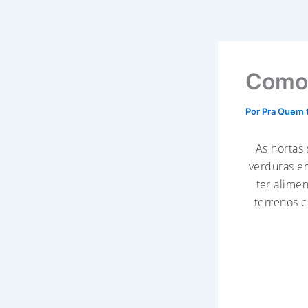
Como 
Por
Pra Quem 
As hortas
verduras em
ter alime
terrenos 