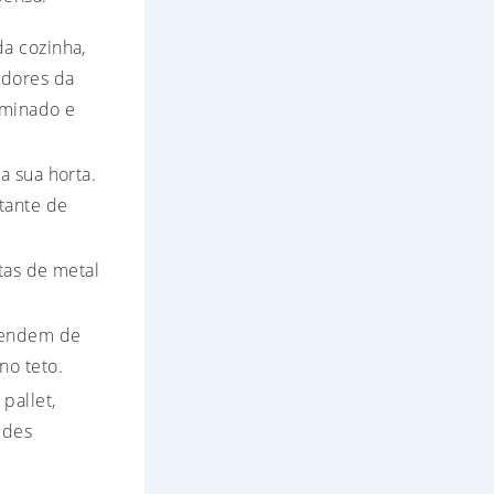
da cozinha,
edores da
uminado e
a sua horta.
tante de
tas de metal
ependem de
no teto.
pallet,
edes