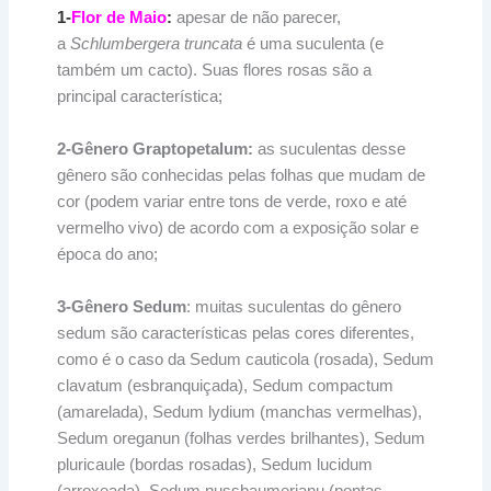
1-
Flor de Maio
:
apesar de não parecer,
a
Schlumbergera truncata
é uma suculenta (e
também um cacto). Suas flores rosas são a
principal característica;
2-Gênero Graptopetalum:
as suculentas desse
gênero são conhecidas pelas folhas que mudam de
cor (podem variar entre tons de verde, roxo e até
vermelho vivo) de acordo com a exposição solar e
época do ano;
3-Gênero Sedum
: muitas suculentas do gênero
sedum são características pelas cores diferentes,
como é o caso da Sedum cauticola (rosada), Sedum
clavatum (esbranquiçada), Sedum compactum
(amarelada), Sedum lydium (manchas vermelhas),
Sedum oreganun (folhas verdes brilhantes), Sedum
pluricaule (bordas rosadas), Sedum lucidum
(arroxeada), Sedum nussbaumerianu (pontas