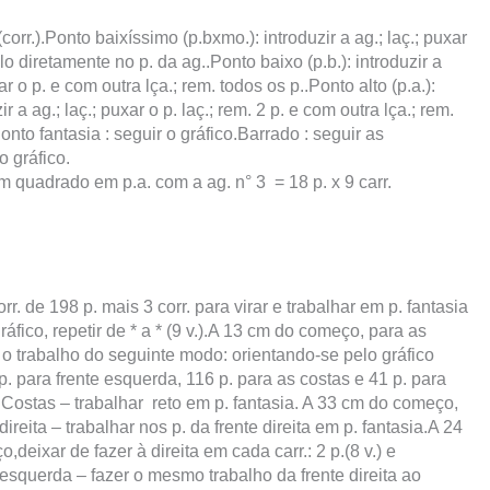
corr.).Ponto baixíssimo (p.bxmo.): introduzir a ag.; laç.; puxar
lo diretamente no p. da ag..Ponto baixo (p.b.): introduzir a
xar o p. e com outra lça.; rem. todos os p..Ponto alto (p.a.):
ir a ag.; laç.; puxar o p. laç.; rem. 2 p. e com outra lça.; rem.
onto fantasia : seguir o gráfico.Barrado : seguir as
o gráfico.
 quadrado em p.a. com a ag. n° 3 = 18 p. x 9 carr.
r. de 198 p. mais 3 corr. para virar e trabalhar em p. fantasia
áfico, repetir de * a * (9 v.).A 13 cm do começo, para as
r o trabalho do seguinte modo: orientando-se pelo gráfico
p. para frente esquerda, 116 p. para as costas e 41 p. para
a.Costas – trabalhar reto em p. fantasia. A 33 cm do começo,
direita – trabalhar nos p. da frente direita em p. fantasia.A 24
deixar de fazer à direita em cada carr.: 2 p.(8 v.) e
 esquerda – fazer o mesmo trabalho da frente direita ao