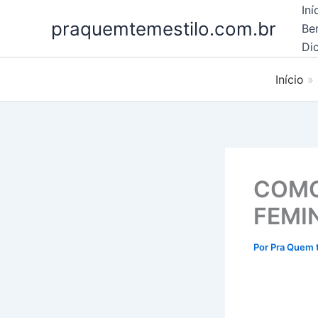
Ir
Iní
praquemtemestilo.com.br
para
Be
o
Dic
conteúdo
Início
COMO
FEMI
Por
Pra Quem 