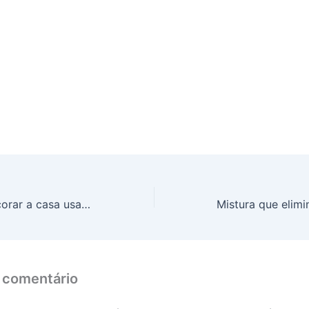
4 ideias para decorar a casa usando fita isolante
Mistura que elimi
 comentário