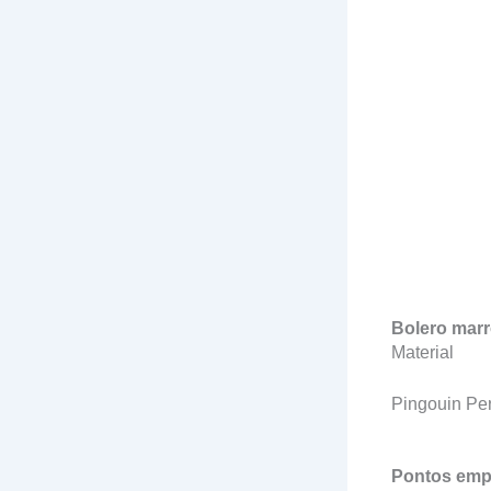
Bolero mar
Material
Pingouin Per
Pontos em