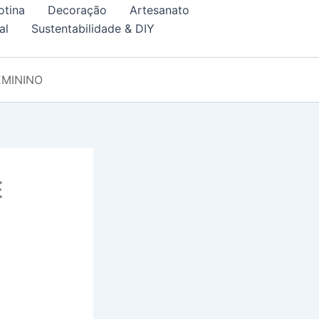
otina
Decoração
Artesanato
al
Sustentabilidade & DIY
EMININO
E