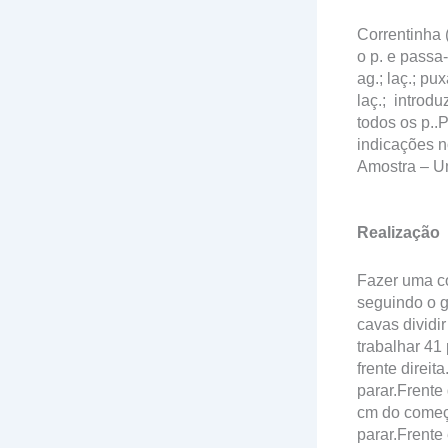
Correntinha (
o p. e passa-
ag.; laç.; pu
laç.; introduz
todos os p..P
indicações n
Amostra – Um
Realização
Fazer uma cor
seguindo o gr
cavas dividi
trabalhar 41 
frente direit
parar.Frente 
cm do começo,
parar.Frente