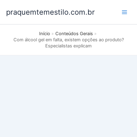
Ir
praquemtemestilo.com.br
para
o
conteúdo
Início
Conteúdos Gerais
Com álcool gel em falta, existem opções ao produto?
Especialistas explicam