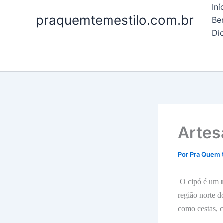
Ir
Iní
praquemtemestilo.com.br
para
Be
o
Dic
conteúdo
Artes
Por
Pra Quem 
O cipó é um
m
região norte d
como cestas, c