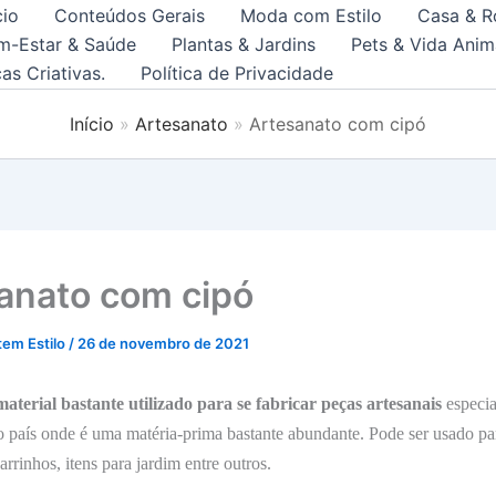
cio
Conteúdos Gerais
Moda com Estilo
Casa & R
m-Estar & Saúde
Plantas & Jardins
Pets & Vida Anim
as Criativas.
Política de Privacidade
Início
Artesanato
Artesanato com cipó
anato com cipó
tem Estilo
/
26 de novembro de 2021
aterial bastante utilizado para se fabricar peças artesanais
especia
o país onde é uma matéria-prima bastante abundante. Pode ser usado par
arrinhos, itens para jardim entre outros.