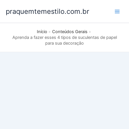
Ir
praquemtemestilo.com.br
para
o
conteúdo
Início
Conteúdos Gerais
Aprenda a fazer esses 4 tipos de suculentas de papel
para sua decoração