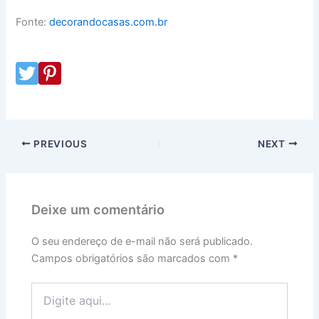
Fonte:
decorandocasas.com.br
Fac
ebo
Twitter
Pinterest
ok
Goo
Co
gle+
mpa
Wha
rtilh
PREVIOUS
NEXT
tsAp
ar
p
Deixe um comentário
O seu endereço de e-mail não será publicado.
Campos obrigatórios são marcados com
*
Digite
aqui...