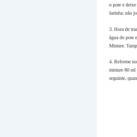
o pote e deixe 
farinha: não j
3. Hora de tr
água do pote e
Misture. Tampe
4. Reforme no
misture 80 ml 
seguinte, quan