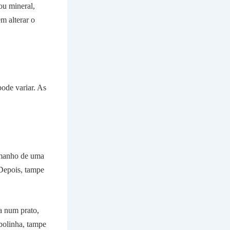
ou mineral,
m alterar o
pode variar. As
tamanho de uma
Depois, tampe
a num prato,
bolinha, tampe