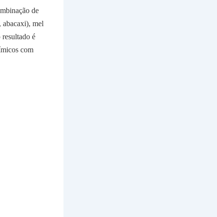
combinação de
, abacaxi), mel
 resultado é
uímicos com