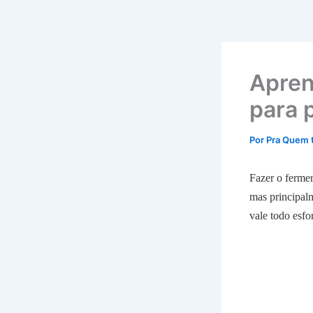
Apren
para 
Por
Pra Quem 
Fazer o fermen
mas principalm
vale todo esfo