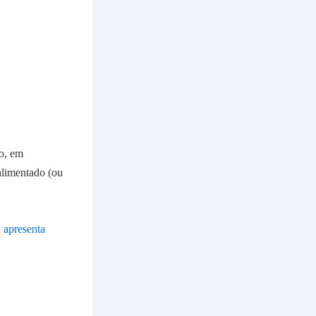
io, em
alimentado (ou
,
apresenta