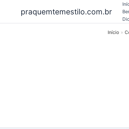
Ir
Iní
praquemtemestilo.com.br
para
Be
o
Dic
conteúdo
Início
C