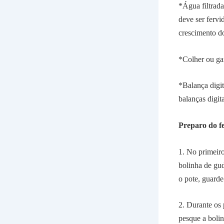
*Água filtrada
deve ser fervi
crescimento d
*Colher ou gar
*Balança digit
balanças digit
Preparo do f
1. No primeir
bolinha de gu
o pote, guarde
2. Durante os 
pesque a bolin