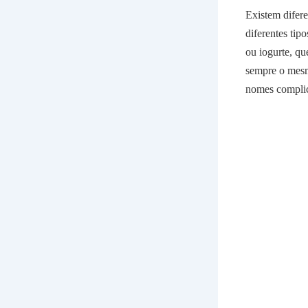
Existem difer
diferentes tip
ou iogurte, qu
sempre o mesm
nomes complica