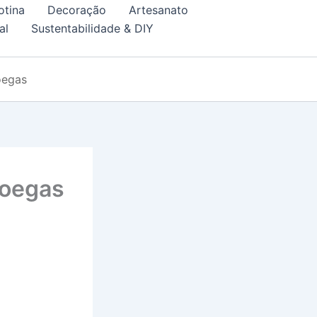
otina
Decoração
Artesanato
al
Sustentabilidade & DIY
oegas
roegas