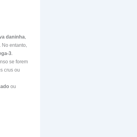
va daninha
,
 No entanto,
ga-3
.
enso se forem
os crus ou
gado
ou