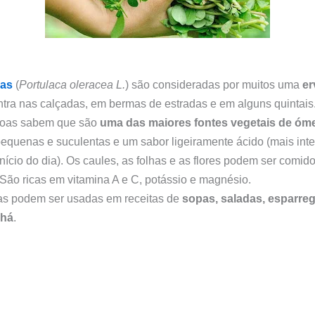
gas
(
Portulaca oleracea L.
) são consideradas por muitos uma
er
tra nas calçadas, em bermas de estradas e em alguns quintais.
soas sabem que são
uma das maiores fontes vegetais de
óme
equenas e suculentas e um sabor ligeiramente ácido (mais int
início do dia). Os caules, as folhas e as flores podem ser comid
São ricas em vitamina A e C, potássio e magnésio.
as podem ser usadas em
receitas
de
sopas, saladas, esparre
chá
.