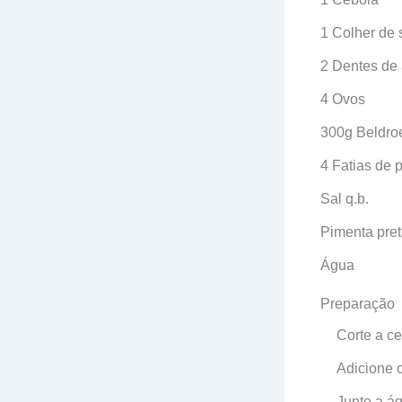
1 Colher de 
2 Dentes de 
4 Ovos
300g Beldro
4 Fatias de p
Sal q.b.
Pimenta pre
Água
Preparação
Corte a ce
Adicione o
Junte a ág