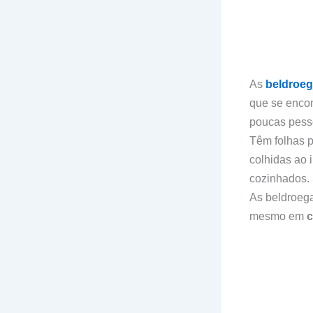
As
beldroe
que se encon
poucas pes
Têm folhas p
colhidas ao 
cozinhados. 
As beldroeg
mesmo em