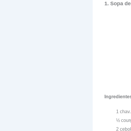
1. Sopa de
Ingrediente
1 chav
½ cour
2 cebo