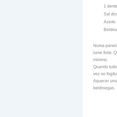
1 dent
Sal do
Azeite
Beldro
Numa panela 
lume forte. 
mínimo.
Quando tudo e
vez no fogão
Aquecer uma 
beldroegas.