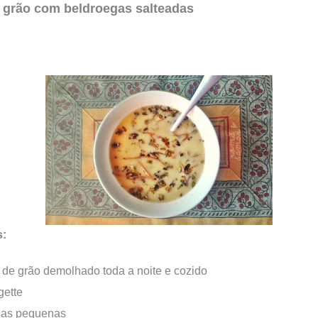
 grão com beldroegas salteadas
s:
. de grão demolhado toda a noite e cozido
gette
las pequenas