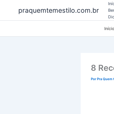
Ir
Iní
praquemtemestilo.com.br
para
Be
o
Dic
conteúdo
Iníci
8 Rec
Por
Pra Quem 