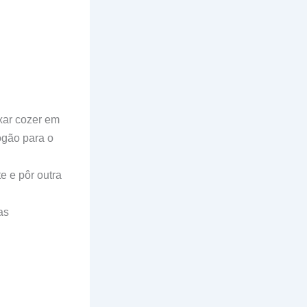
xar cozer em
ogão para o
te e pôr outra
as