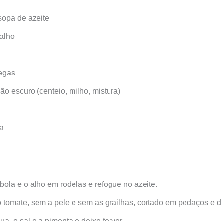
sopa de azeite
alho
egas
ão escuro (centeio, milho, mistura)
ta
bola e o alho em rodelas e refogue no azeite.
 tomate, sem a pele e sem as grailhas, cortado em pedaços e d
ua, o sal e a pimenta e deixe ferver.