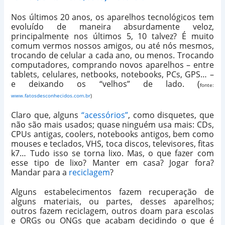
Nos últimos 20 anos, os aparelhos tecnológicos tem
evoluído de maneira absurdamente veloz,
principalmente nos últimos 5, 10 talvez? É muito
comum vermos nossos amigos, ou até nós mesmos,
trocando de celular a cada ano, ou menos. Trocando
computadores, comprando novos aparelhos – entre
tablets, celulares, netbooks, notebooks, PCs, GPS… –
e deixando os “velhos” de lado. (
fonte:
www
.fatosdesconhecidos.com.br
)
Claro que, alguns
“acessórios”
, como disquetes, que
não são mais usados; quase ninguém usa mais: CDs,
CPUs antigas, coolers, notebooks antigos, bem como
mouses e teclados, VHS, toca discos, televisores, fitas
k7… Tudo isso se torna lixo. Mas, o que fazer com
esse tipo de lixo? Manter em casa? Jogar fora?
Mandar para a
reciclagem
?
Alguns estabelecimentos fazem recuperação de
alguns materiais, ou partes, desses aparelhos;
outros fazem reciclagem, outros doam para escolas
e ORGs ou ONGs que acabam decidindo o que é