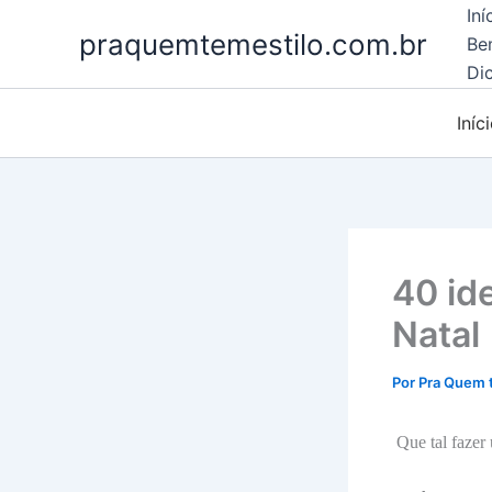
Ir
Iní
praquemtemestilo.com.br
para
Be
o
Dic
conteúdo
Iníc
40 id
Natal
Por
Pra Quem 
Que tal fazer