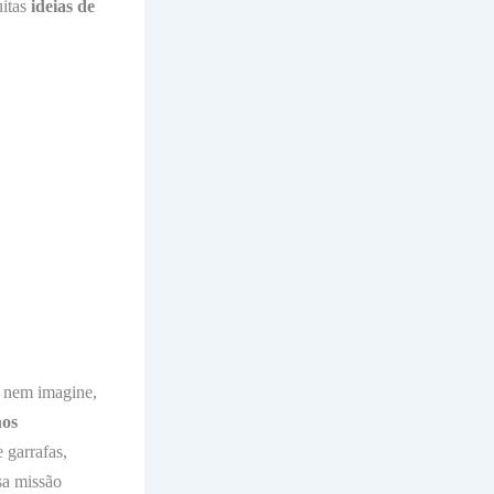
itas
ideias de
ê nem imagine,
nos
 garrafas,
sa missão