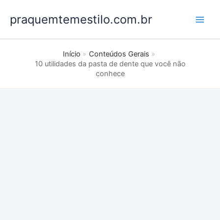
Ir
praquemtemestilo.com.br
para
o
conteúdo
Início
Conteúdos Gerais
10 utilidades da pasta de dente que você não
conhece