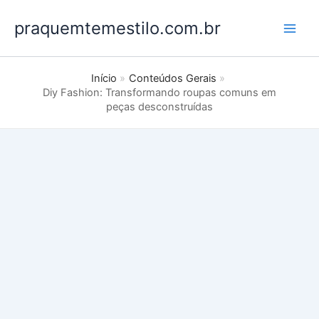
Ir
praquemtemestilo.com.br
para
o
conteúdo
Início
Conteúdos Gerais
Diy Fashion: Transformando roupas comuns em
peças desconstruídas